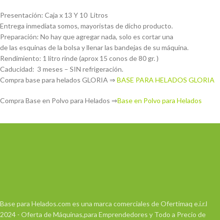
Presentación: Caja x 13 Y 10 Litros
Entrega inmediata somos, mayoristas de dicho producto.
Preparación: No hay que agregar nada, solo es cortar una
de las esquinas de la bolsa y llenar las bandejas de su máquina.
Rendimiento: 1 litro rinde (aprox 15 conos de 80 gr. )
Caducidad: 3 meses – SIN refrigeración.
Compra base para helados GLORIA ⇒
BASE PARA HELADOS GLORIA
Compra Base en Polvo para Helados ⇒
Base en Polvo para Helados
Base para Helados.com es una marca comerciales de Ofertimaq e.i.r.l
2024 - Oferta de Máquinas,para Emprendedores y Todo a Precio de