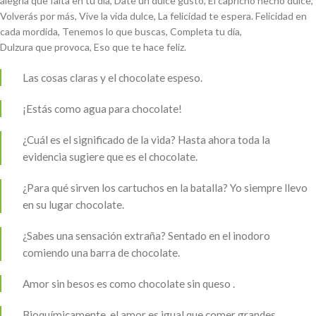
alegría que falta en tu día, Date un dulce gusto, El capricho hecho dulce,
Volverás por más, Vive la vida dulce, La felicidad te espera. Felicidad en
cada mordida, Tenemos lo que buscas, Completa tu día,
Dulzura que provoca, Eso que te hace feliz.
Las cosas claras y el chocolate espeso.
¡Estás como agua para chocolate!
¿Cuál es el significado de la vida? Hasta ahora toda la
evidencia sugiere que es el chocolate.
¿Para qué sirven los cartuchos en la batalla? Yo siempre llevo
en su lugar chocolate.
¿Sabes una sensación extraña? Sentado en el inodoro
comiendo una barra de chocolate.
Amor sin besos es como chocolate sin queso .
Bioquímicamente, el amor es igual que comer grandes