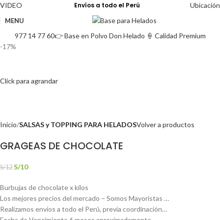
VIDEO
Envíos a todo el Perú
Ubicación
MENU
977 14 77 60
👉 Base en Polvo Don Helado 🍦 Calidad Premium
-17%
Click para agrandar
Inicio
SALSAS y TOPPING PARA HELADOS
Volver a productos
GRAGEAS DE CHOCOLATE
S/
10
S/
12
Burbujas de chocolate x kilos
Los mejores precios del mercado – Somos Mayoristas …
Realizamos envíos a todo el Perú, previa coordinación…
Fecha de Vencimiento 6 meses aproximadamente.