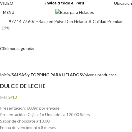
VIDEO
Envíos a todo el Perú
Ubicación
MENU
977 14 77 60
👉 Base en Polvo Don Helado 🍦 Calidad Premium
-19%
Click para agrandar
Inicio
SALSAS y TOPPING PARA HELADOS
Volver a productos
DULCE DE LECHE
S/
13
S/
16
Presentación: 600gr. por envase
Presentación : Caja x 1o Unidades a 120.00 Soles
Sabor de chocolate a 13.00
Fecha de vencimiento 8 meses