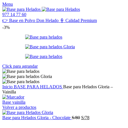
Menu
977 14 77 60
👉 Base en Polvo Don Helado 🍦 Calidad Premium
-3%
Click para agrandar
Inicio
BASE PARA HELADOS
Base para Helados Gloria –
Vainilla
Base vainilla
Volver a productos
El
El
Base para Helados Gloria - Chocolate
S/
80
S/
78
precio
precio
original
actual