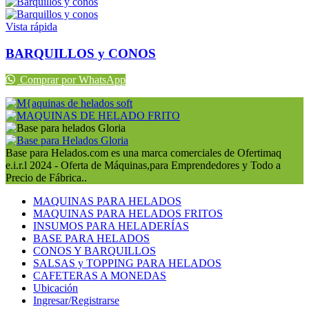
original
actual
era:
es:
S/44.
S/42.
Vista rápida
BARQUILLOS y CONOS
Comprar por WhatsApp
Base para Helados.com es una marca comerciales de Ofertimaq
e.i.r.l 2024 - Oferta de Máquinas,para Emprendedores y Todo a
Precio de Fábrica..
MAQUINAS PARA HELADOS
MAQUINAS PARA HELADOS FRITOS
INSUMOS PARA HELADERÍAS
BASE PARA HELADOS
CONOS Y BARQUILLOS
SALSAS y TOPPING PARA HELADOS
CAFETERAS A MONEDAS
Ubicación
Ingresar/Registrarse