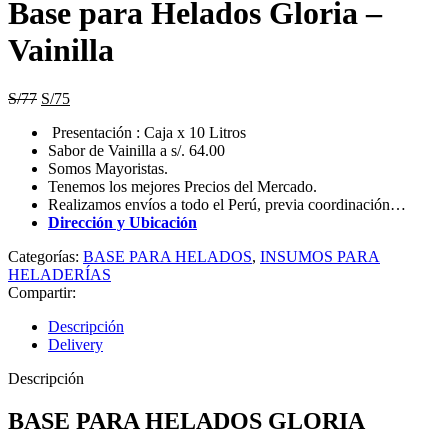
Base para Helados Gloria –
era:
es:
S/80.
S/78.
Vainilla
El
El
S/
77
S/
75
precio
precio
Presentación : Caja x 10 Litros
original
actual
Sabor de Vainilla a s/. 64.00
era:
es:
Somos Mayoristas.
S/77.
S/75.
Tenemos los mejores Precios del Mercado.
Realizamos envíos a todo el Perú, previa coordinación…
Dirección y Ubicación
Categorías:
BASE PARA HELADOS
,
INSUMOS PARA
HELADERÍAS
Compartir:
Descripción
Delivery
Descripción
BASE PARA HELADOS GLORIA