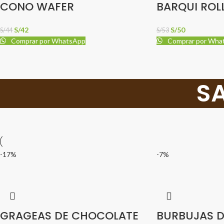
CONO WAFER
BARQUI ROL
S/
42
S/
50
S/
44
S/
53
Comprar por WhatsApp
Comprar por Wha
SA
-17%
-7%
GRAGEAS DE CHOCOLATE
BURBUJAS D