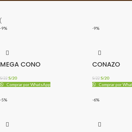
-9%
-9%
MEGA CONO
CONAZO
S/
20
S/
20
S/
22
S/
22
Comprar por WhatsApp
Comprar por Wha
-5%
-6%