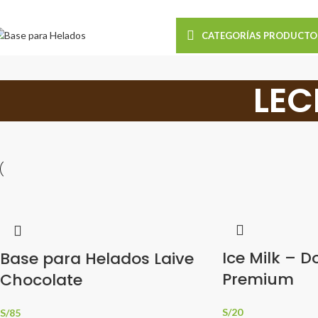
Realizamos Envíos a t
CATEGORÍAS PRODUCTO
LEC
Ice Milk – 
Base para Helados Laive
Premium
Chocolate
S/
20
S/
85