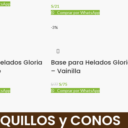
tsApp
S/
21
Comprar por WhatsApp
-3%
elados Gloria
Base para Helados Glor
e
– Vainilla
S/
75
S/
77
tsApp
Comprar por WhatsApp
QUILLOS y CONOS