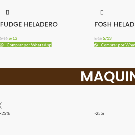
FUDGE HELADERO
FOSH HELA
S/
13
S/
13
S/
16
S/
16
Comprar por WhatsApp
Comprar por Wha
MAQUIN
-25%
-25%