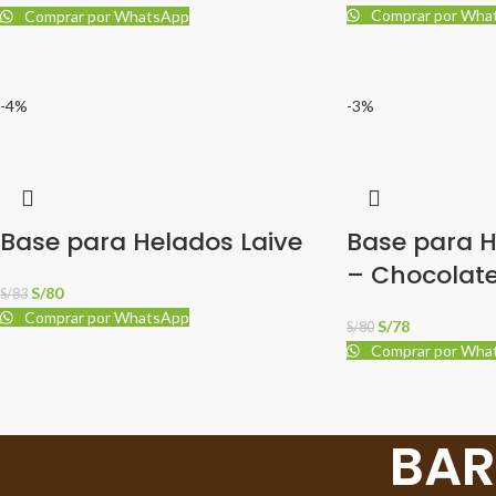
Comprar por Wha
Comprar por WhatsApp
-4%
-3%
Base para Helados Laive
Base para H
– Chocolat
S/
80
S/
83
Comprar por WhatsApp
S/
78
S/
80
Comprar por Wha
BAR